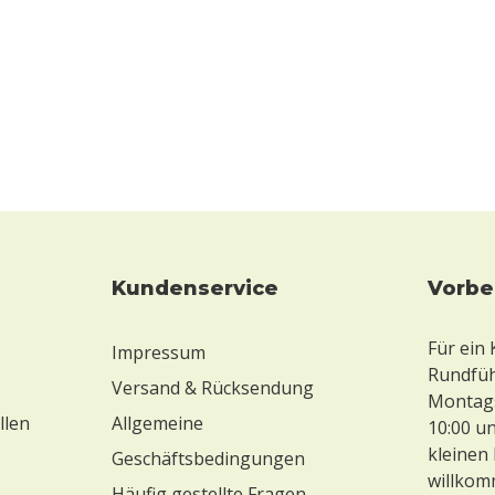
Kundenservice
Vorb
Für ein
Impressum
Rundführ
Versand & Rücksendung
Montags
llen
Allgemeine
10:00 un
kleinen 
Geschäftsbedingungen
willkom
Häufig gestellte Fragen