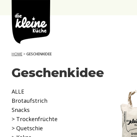
die
Kleine
Küche
HOME
>
GESCHENKIDEE
Geschenkidee
ALLE
Brotaufstrich
Snacks
> Trockenfrüchte
> Quetschie